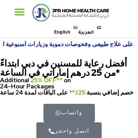
Specialised Care
العربية
English
أفضل رعاية للمسنين في دبي ابتداءً
من 25 درهم إماراتي في الساعة*
Additional
25% OFF**
on
24-Hour Packages
خصم إضافي بنسبة
25٪**
على الباقات لمدة 24 ساعة
واتساب
اتصل واحجز