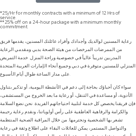
*25/Hr for monthly contracts with a minimum of 12 Hrs of
service.
**25% off on a 24-hour package with a minimum monthly
commitment.
رعاية المسنين لوالديك وأجدادك وأفراد عائلتك المسنين، يقدمها فريق
من الممرضات المرخصات من هيئة الصحة بدبي ومقدمي الرعاية
المدربين تدريباً عالياً في خصوصية وراحة المنزل. خدمة التمريض
المنزلي للمسنين متوفرة في دبي وجميع أنحاء الإمارات العربية المتحدة
على مدار الساعة طوال أيام الأسبوع.
سواء كان أحباؤك بحاجة إلى دعم في الأنشطة اليومية، أو تذكير بتناول
الأدوية، أو مساعدة في التنقل، أو رعاية ما بعد الخروج من المستشفى،
فإن فريقنا يخصص كل خدمة لتلبية احتياجاتهم الفريدة. نحن نضع السلامة
والكرامة والرفاهية العاطفية على رأس أولوياتنا، ونقدم رعاية رحيمة
تشعر بها الشخصية وتحترمها. من خلال المراقبة الصحية المنتظمة
والتواصل المستمر، يمكن للعائلات البقاء على اطلاع وثقة في رعاية